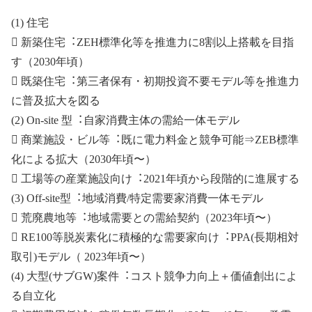
(1) 住宅
 新築住宅︓ZEH標準化等を推進⼒に8割以上搭載を⽬指
す（2030年頃）
 既築住宅︓第三者保有・初期投資不要モデル等を推進⼒
に普及拡⼤を図る
(2) On-site 型︓⾃家消費主体の需給⼀体モデル
 商業施設・ビル等︓既に電⼒料⾦と競争可能⇒ZEB標準
化による拡⼤（2030年頃〜）
 ⼯場等の産業施設向け︓2021年頃から段階的に進展する
(3) Off-site型︓地域消費/特定需要家消費⼀体モデル
 荒廃農地等︓地域需要との需給契約（2023年頃〜）
 RE100等脱炭素化に積極的な需要家向け︓PPA(⻑期相対
取引)モデル（ 2023年頃〜）
(4) ⼤型(サブGW)案件︓コスト競争⼒向上＋価値創出によ
る⾃⽴化