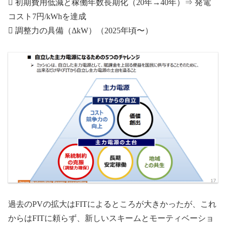
 初期費⽤低減と稼働年数⻑期化（20年→40年）⇒ 発電
コスト7円/kWhを達成
 調整⼒の具備（ΔkW）（2025年頃〜）
過去のPVの拡大はFITによるところが大きかったが、これ
からはFITに頼らず、新しいスキームとモーティベーショ