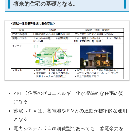
将来的住宅の基礎となる。
ZEH︓住宅のゼロエネルギー化が標準的な住宅の姿
になる
蓄電︓ＰＶは、蓄電池やＥVとの連動が標準的な運⽤
となる
電⼒システム︓⾃家消費型であっても、蓄電余⼒を