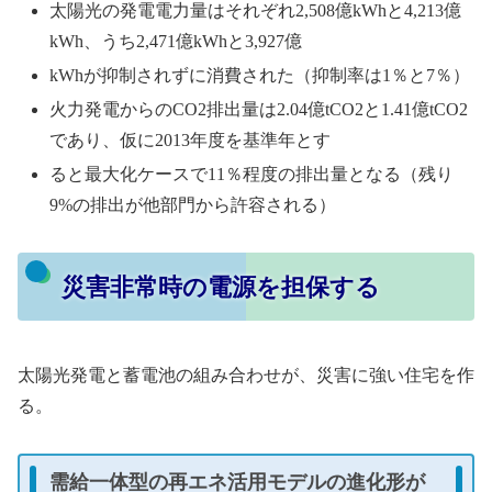
太陽光の発電電⼒量はそれぞれ2,508億kWhと4,213億
kWh、うち2,471億kWhと3,927億
kWhが抑制されずに消費された（抑制率は1％と7％）
⽕⼒発電からのCO2排出量は2.04億tCO2と1.41億tCO2
であり、仮に2013年度を基準年とす
ると最⼤化ケースで11％程度の排出量となる（残り
9%の排出が他部⾨から許容される）
災害非常時の電源を担保する
太陽光発電と蓄電池の組み合わせが、災害に強い住宅を作
る。
需給⼀体型の再エネ活⽤モデルの進化形が