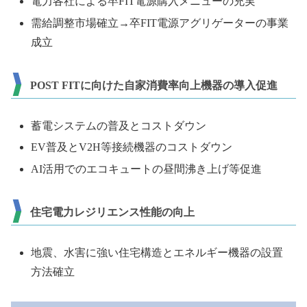
電⼒各社による卒FIT電源購⼊メニューの充実
需給調整市場確⽴→卒FIT電源アグリゲーターの事業
成⽴
POST FITに向けた⾃家消費率向上機器の導⼊促進
蓄電システムの普及とコストダウン
EV普及とV2H等接続機器のコストダウン
AI活⽤でのエコキュートの昼間沸き上げ等促進
住宅電⼒レジリエンス性能の向上
地震、⽔害に強い住宅構造とエネルギー機器の設置
⽅法確⽴