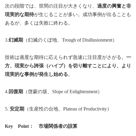
次の段階では、世間の注目が大きくなり、
過度の興奮と
非
現実的な期待
が生じることが多い。成功事例が出ることも
あるが、多くは失敗に終わる。
3.
幻滅期
（幻滅のくぼ地、Trough of Disillusionment）
技術は過度な期待に応えられず急速に注目度がさがる。
一
方、現実から誇張（ハイプ）を切り離すことにより、より
現実的な事例が発生し始める
。
4.
回復期
（啓蒙の坂、Slope of Enlightenment）
5.
安定期
（生産性の台地、Plateau of Productivity）
Key
Point： 市場関係者の誤算