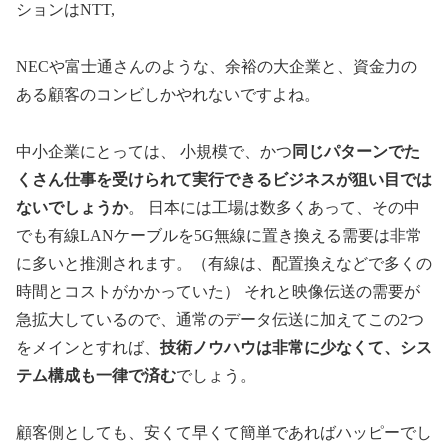
ションはNTT,
NECや富士通さんのような、余裕の大企業と、資金力の
ある顧客のコンビしかやれないですよね。
中小企業にとっては、 小規模で、かつ
同じパターンでた
くさん仕事を受けられて実行できるビジネスが狙い目では
ないでしょうか
。 日本には工場は数多くあって、その中
でも有線LANケーブルを5G無線に置き換える需要は非常
に多いと推測されます。（有線は、配置換えなどで多くの
時間とコストがかかっていた） それと映像伝送の需要が
急拡大しているので、通常のデータ伝送に加えてこの2つ
をメインとすれば、
技術ノウハウは非常に少なくて、シス
テム構成も一律で済む
でしょう。
顧客側としても、安くて早くて簡単であればハッピーでし