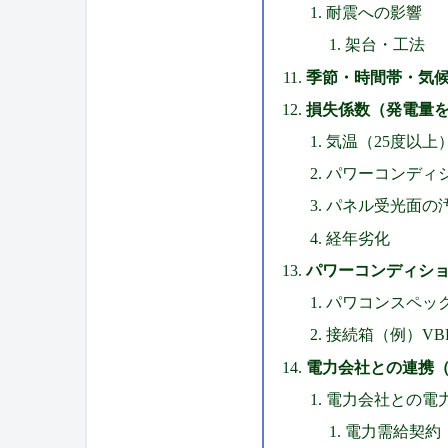
耐震への影響
架台・工法
季節・時間帯・気
損失係数（発電量
気温（25度以上
パワーコンディ
パネル受光面の
経年劣化
パワーコンディショナー: P
パワコンスペックの例
接続箱（例）VBPC2
電力会社との連携
電力会社との電
電力需給契約