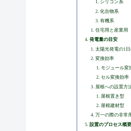
シリコン系
化合物系
有機系
住宅用と産業用
発電量の目安
太陽光発電の1
変換効率
モジュール変
セル変換効率
屋根への設置方
屋根置き型
屋根建材型
万一の際の非常
設置のプロセス概