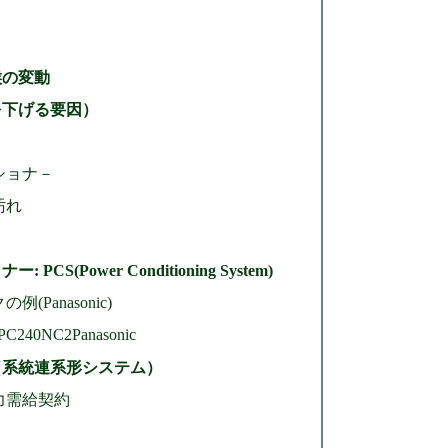
候
の変動
を下げる要因）
）
ショナ－
汚れ
CS(Power Conditioning System)
(Panasonic)
40NC2Panasonic
（系統連系形システム）
力需給契約