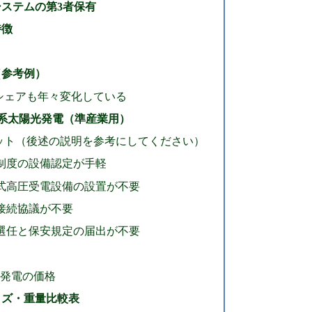
ステムの第3者保有
特徴
（参考例）
シェアも年々変化している
連系太陽光発電（準産業用）
ット（後述の説明を参考にしてください）
制度の設備認定が手軽
式高圧受電設備の設置が不要
接続協議が不要
選任と保安規定の届出が不要
光発電の価格
イズ・重量比較表