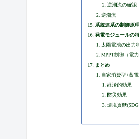
逆潮流の確認
逆潮流
系統連系の制御原理(
発電モジュールの
太陽電池の出力特
MPPT制御（電
まとめ
自家消費型+蓄
経済的効果
防災効果
環境貢献(SDGs