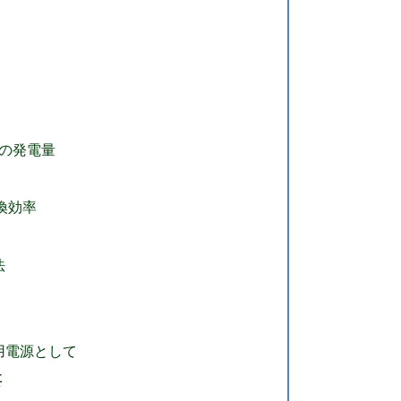
日の発電量
換効率
法
用電源として
要