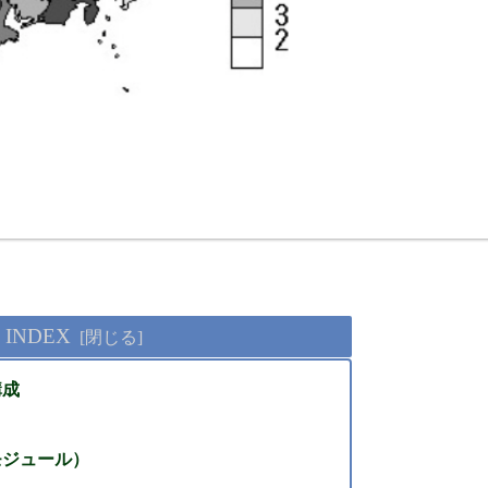
INDEX
構成
モジュール）