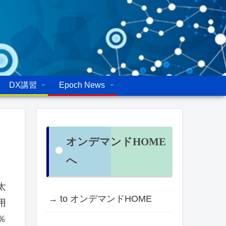
DX講習
Epoch News
オンデマンドHOME
へ
太
→ to オンデマンドHOME
用
％