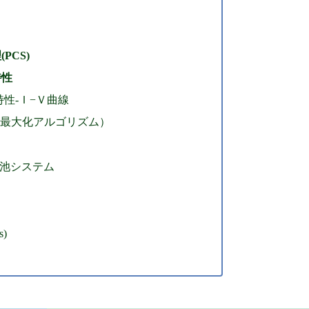
PCS)
特性
性-Ｉ−Ｖ曲線
力最大化アルゴリズム）
電池システム
)