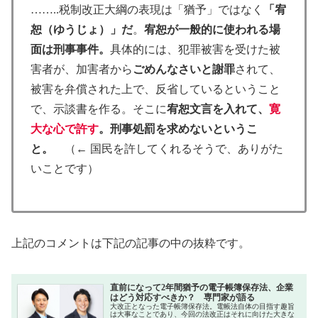
……..税制改正大綱の表現は「猶予」ではなく
「宥
恕（ゆうじょ）」だ
。
宥恕が一般的に使われる場
面は刑事事件。
具体的には、犯罪被害を受けた被
害者が、加害者から
ごめんなさいと謝罪
されて、
被害を弁償された上で、反省しているということ
で、示談書を作る。そこに
宥恕文言を入れて、
寛
大な心で許す
。刑事処罰を求めないというこ
と。
（← 国民を許してくれるそうで、ありがた
いことです）
上記のコメントは下記の記事の中の抜粋です。
直前になって2年間猶予の電子帳簿保存法、企業
はどう対応すべきか？ 専門家が語る
大改正となった電子帳簿保存法。電帳法自体の目指す趣旨
は大事なことであり、今回の法改正はそれに向けた大きな