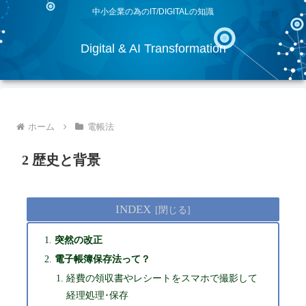
中小企業の為のIT/DIGITALの知識
Digital & AI Transformation
ホーム
電帳法
2 歴史と背景
INDEX
突然の改正
電子帳簿保存法って？
経費の領収書やレシートをスマホで撮影して
経理処理･保存