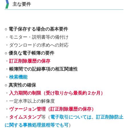
主な要件
○ 電子保存する場合の基本要件
・モニター・説明書等の備付け
・ダウンロードの求めへの対応
○ 優良な電子帳簿の要件
・
訂正削除履歴の保存
・
帳簿間での記録事項の相互関連性
・
検索機能
○ 真実性の確保
・
⼊⼒期間の制限（受け取りから最⻑約２か⽉）
・一定⽔準以上の解像度
・
ヴァージョン管理（訂正削除履歴の保存）
・
タイムスタンプ
等（
電子取引については、訂正削除防止
に関する事務処理規程等でも可
）