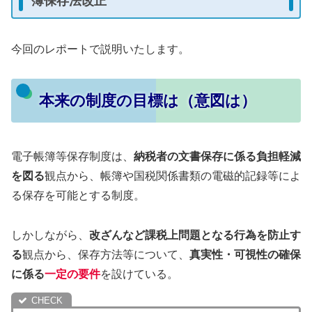
簿保存法改正
今回のレポートで説明いたします。
本来の制度の目標は（意図は）
電子帳簿等保存制度は、
納税者の文書保存に係る負担軽減
を図る
観点から、帳簿や国税関係書類の電磁的記録等によ
る保存を可能とする制度。
しかしながら、
改ざんなど課税上問題となる⾏為を防止す
る
観点から、保存方法等について、
真実性・可視性の確保
に係る
一定の要件
を設けている。