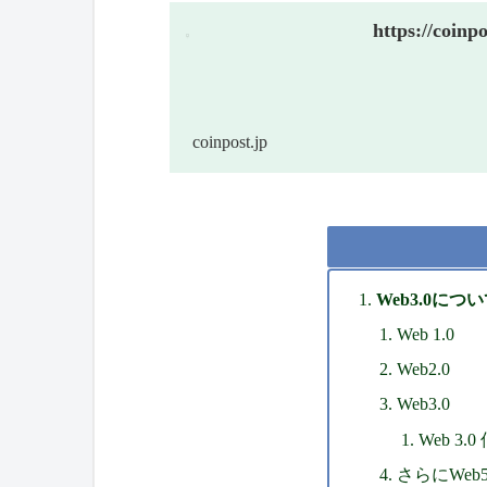
https://coinp
coinpost.jp
Web3.0につ
Web 1.0
Web2.0
Web3.0
Web 3
さらにWeb