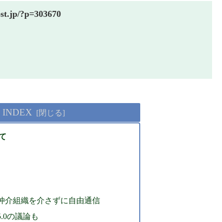
ost.jp/?p=303670
INDEX
いて
.0 仲介組織を介さずに自由通信
5.0の議論も